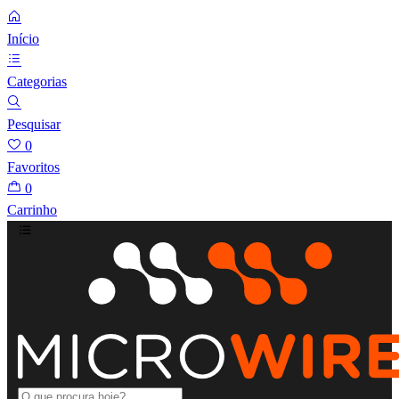
Início
Categorias
Pesquisar
0
Favoritos
0
Carrinho