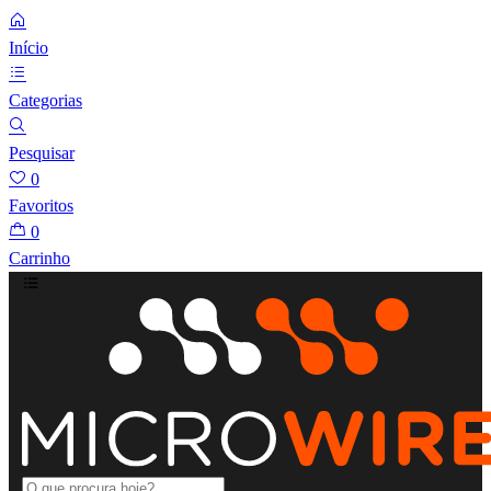
Início
Categorias
Pesquisar
0
Favoritos
0
Carrinho