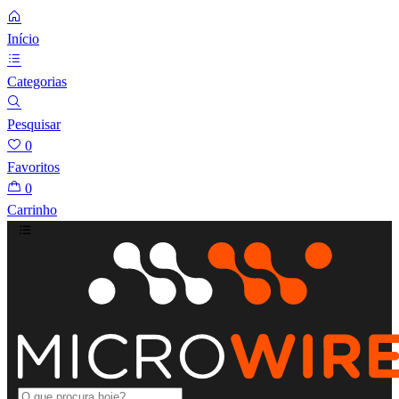
Início
Categorias
Pesquisar
0
Favoritos
0
Carrinho