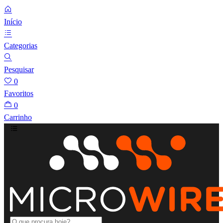
Início
Categorias
Pesquisar
0
Favoritos
0
Carrinho