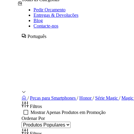
Pedir Orçamento
Entregas & Devoluções
Blog
Contacte-nos
Português
/
Peças para Smartphones
/
Honor
/
Série Magic
/
Magic 
Filtros
Mostrar Apenas Produtos em Promoção
Ordenar Por
Filtros