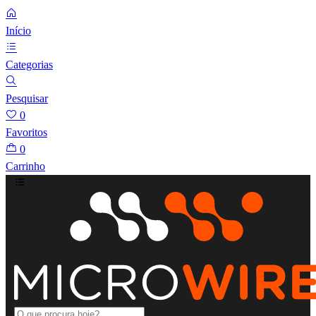
Início
Categorias
Pesquisar
0
Favoritos
0
Carrinho