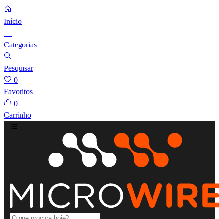
Início
Categorias
Pesquisar
0
Favoritos
0
Carrinho