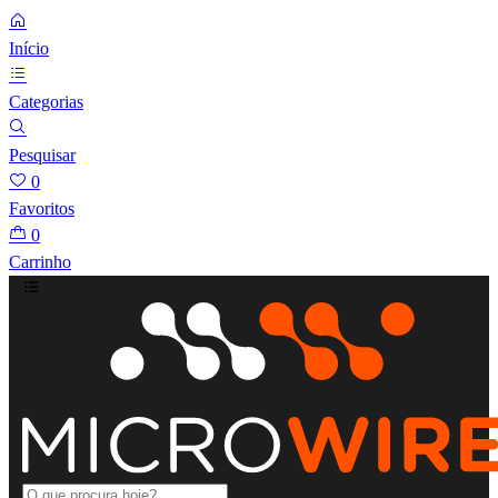
Início
Categorias
Pesquisar
0
Favoritos
0
Carrinho