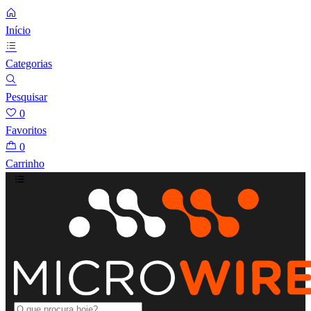
Início
Categorias
Pesquisar
0
Favoritos
0
Carrinho