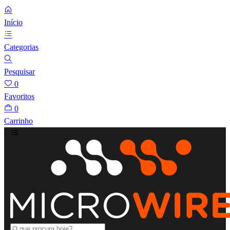
Início
Categorias
Pesquisar
0
Favoritos
0
Carrinho