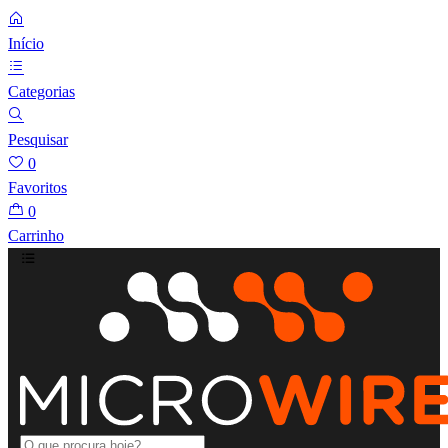
Início
Categorias
Pesquisar
0
Favoritos
0
Carrinho