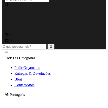
0
0
Todas as Categorias
Pedir Orçamento
Entregas & Devoluções
Blog
Contacte-nos
Português