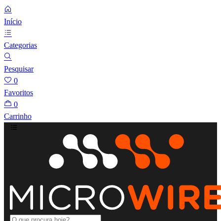
Início
Categorias
Pesquisar
0
Favoritos
0
Carrinho