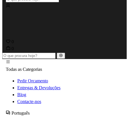
0
0
Todas as Categorias
Pedir Orçamento
Entregas & Devoluções
Blog
Contacte-nos
Português