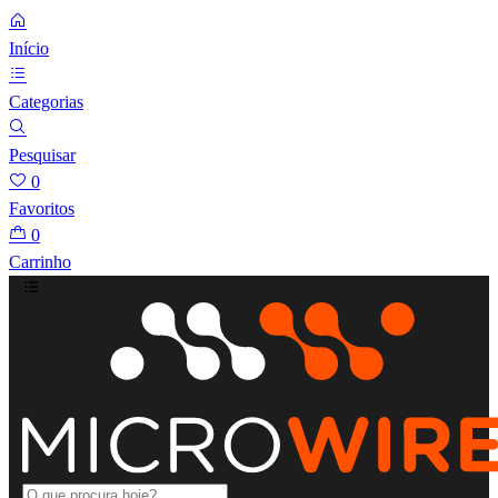
Início
Categorias
Pesquisar
0
Favoritos
0
Carrinho