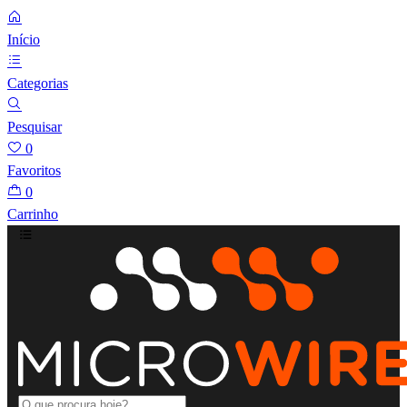
Início
Categorias
Pesquisar
0
Favoritos
0
Carrinho