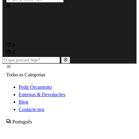
0
0
Todas as Categorias
Pedir Orçamento
Entregas & Devoluções
Blog
Contacte-nos
Português