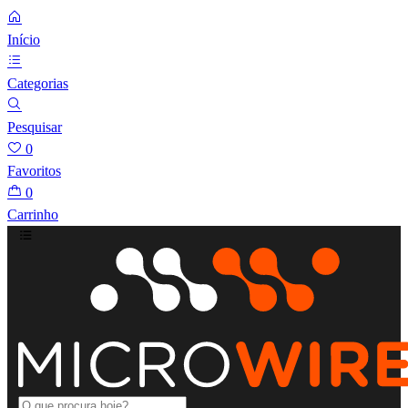
Início
Categorias
Pesquisar
0
Favoritos
0
Carrinho