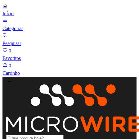
Início
Categorias
Pesquisar
0
Favoritos
0
Carrinho