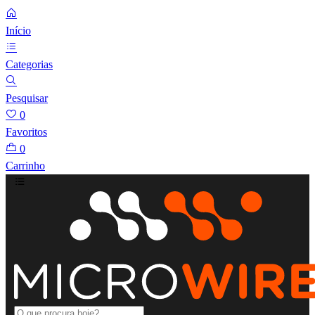
Início
Categorias
Pesquisar
0
Favoritos
0
Carrinho