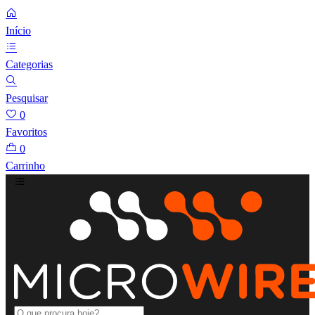
Início
Categorias
Pesquisar
0
Favoritos
0
Carrinho