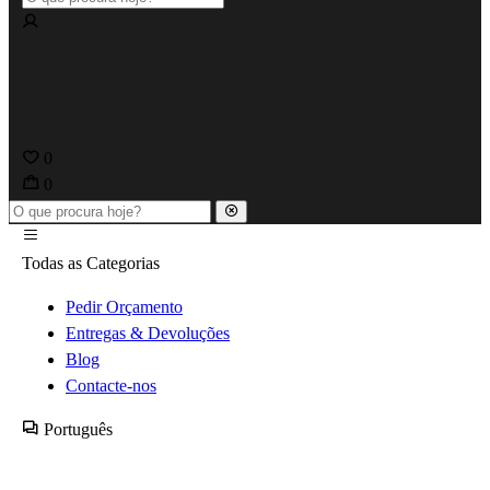
0
0
Todas as Categorias
Pedir Orçamento
Entregas & Devoluções
Blog
Contacte-nos
Português