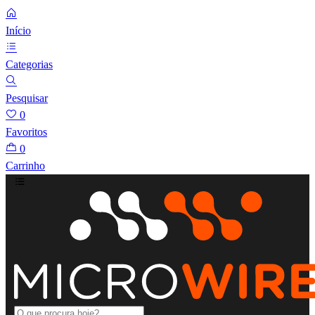
Início
Categorias
Pesquisar
0
Favoritos
0
Carrinho