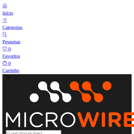
Início
Categorias
Pesquisar
0
Favoritos
0
Carrinho