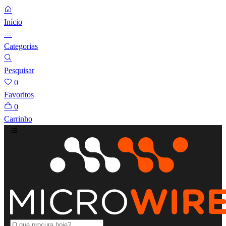
Início
Categorias
Pesquisar
0
Favoritos
0
Carrinho