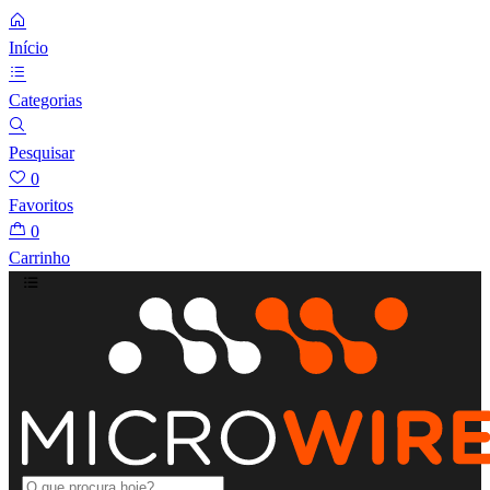
Início
Categorias
Pesquisar
0
Favoritos
0
Carrinho