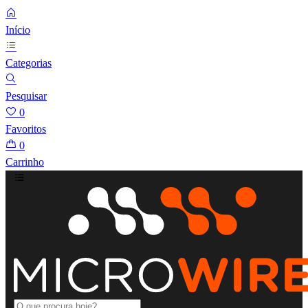
Início
Categorias
Pesquisar
0
Favoritos
0
Carrinho