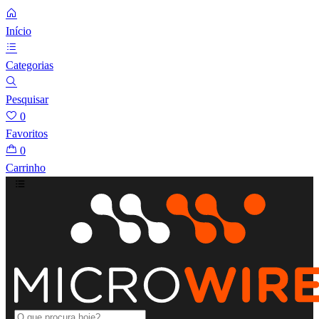
Início
Categorias
Pesquisar
0
Favoritos
0
Carrinho