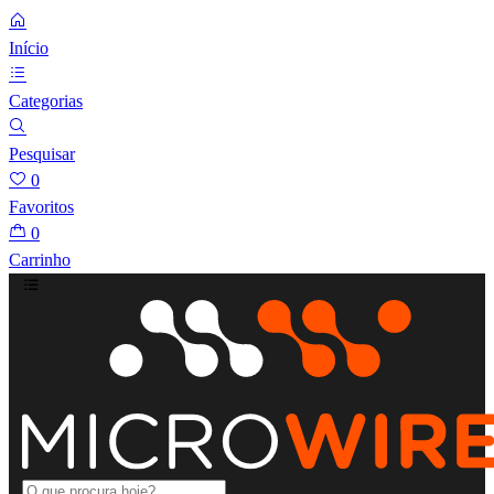
Início
Categorias
Pesquisar
0
Favoritos
0
Carrinho