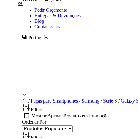
Pedir Orçamento
Entregas & Devoluções
Blog
Contacte-nos
Português
/
Peças para Smartphones
/
Samsung
/
Serie S
/
Galaxy 
Filtros
Mostrar Apenas Produtos em Promoção
Ordenar Por
Filtros