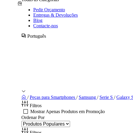
Pedir Orçamento
Entregas & Devoluções
Blog
Contacte-nos
Português
/
Peças para Smartphones
/
Samsung
/
Serie S
/
Galaxy S
Filtros
Mostrar Apenas Produtos em Promoção
Ordenar Por
Filtros