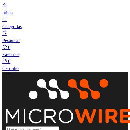
Início
Categorias
Pesquisar
0
Favoritos
0
Carrinho