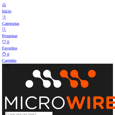
Início
Categorias
Pesquisar
0
Favoritos
0
Carrinho