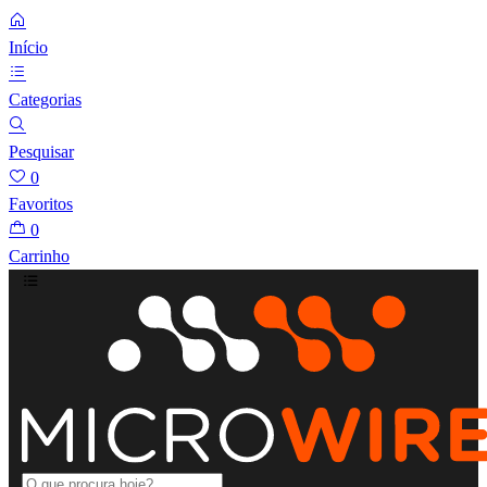
Início
Categorias
Pesquisar
0
Favoritos
0
Carrinho