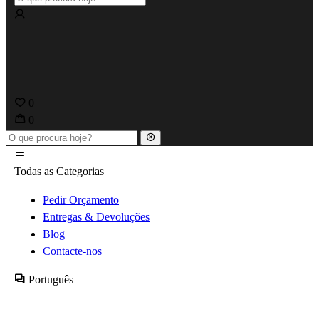
0
0
Todas as Categorias
Pedir Orçamento
Entregas & Devoluções
Blog
Contacte-nos
Português