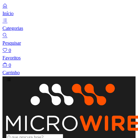
Início
Categorias
Pesquisar
0
Favoritos
0
Carrinho