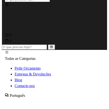
0
0
Todas as Categorias
Pedir Orçamento
Entregas & Devoluções
Blog
Contacte-nos
Português