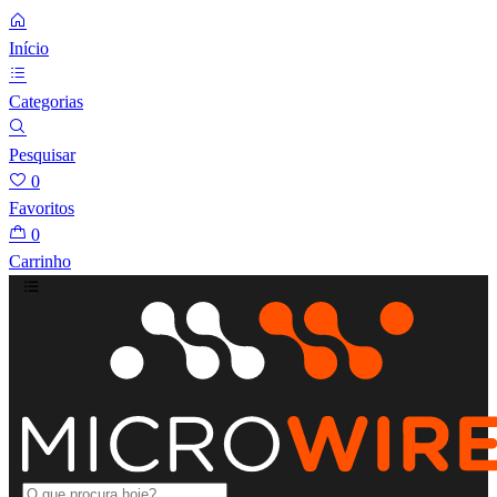
Início
Categorias
Pesquisar
0
Favoritos
0
Carrinho