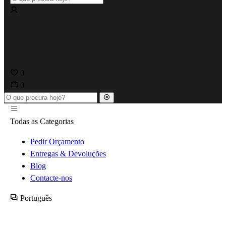
0
0
Todas as Categorias
Pedir Orçamento
Entregas & Devoluções
Blog
Contacte-nos
Português