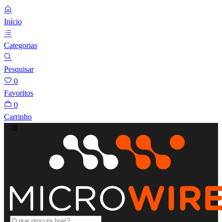
Início
Categorias
Pesquisar
0
Favoritos
0
Carrinho