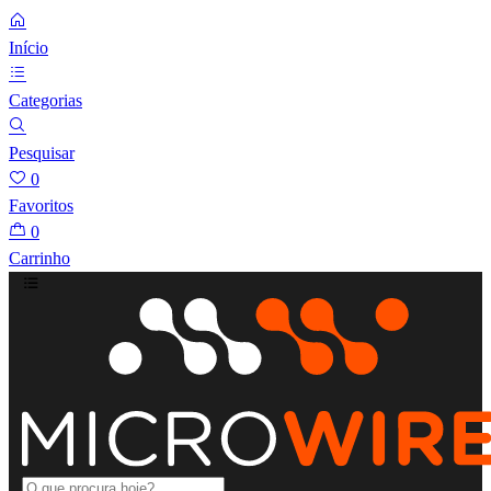
Início
Categorias
Pesquisar
0
Favoritos
0
Carrinho