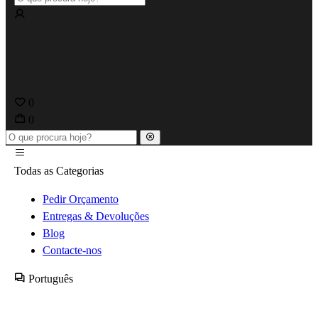
0
0
Todas as Categorias
Pedir Orçamento
Entregas & Devoluções
Blog
Contacte-nos
Português