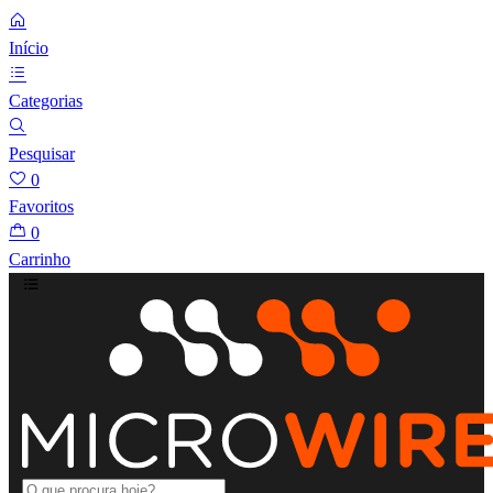
Início
Categorias
Pesquisar
0
Favoritos
0
Carrinho