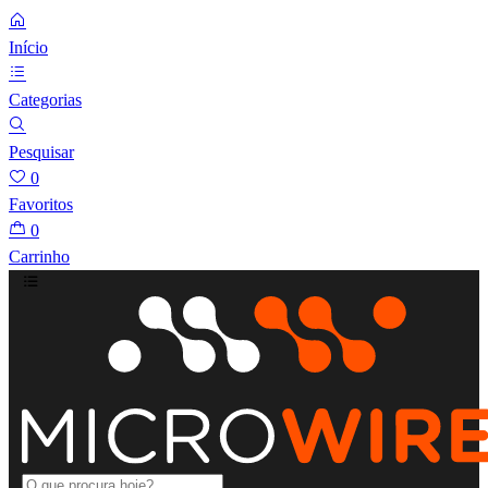
Início
Categorias
Pesquisar
0
Favoritos
0
Carrinho