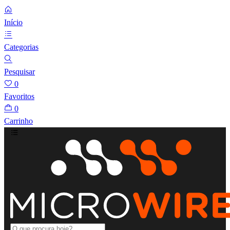
Início
Categorias
Pesquisar
0
Favoritos
0
Carrinho