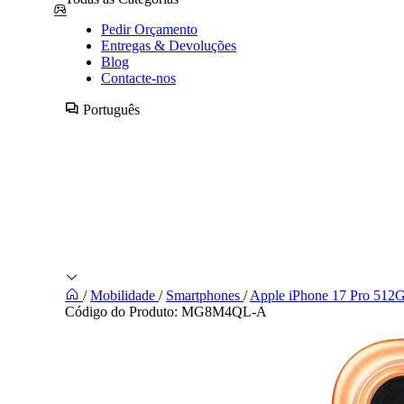
Pedir Orçamento
Entregas & Devoluções
Blog
Contacte-nos
Português
/
Mobilidade
/
Smartphones
/
Apple iPhone 17 Pro 512
Código do Produto:
MG8M4QL-A