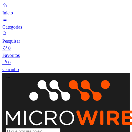
Início
Categorias
Pesquisar
0
Favoritos
0
Carrinho