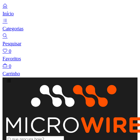
Início
Categorias
Pesquisar
0
Favoritos
0
Carrinho