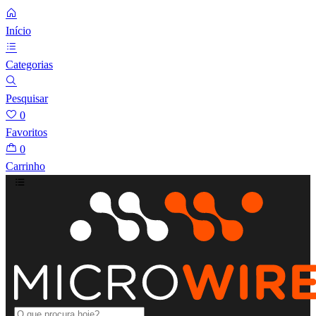
Início
Categorias
Pesquisar
0
Favoritos
0
Carrinho