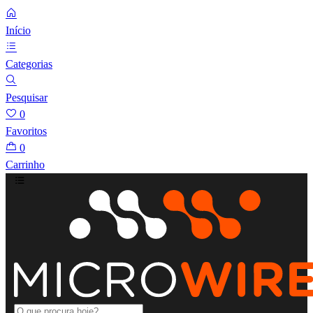
Início
Categorias
Pesquisar
0
Favoritos
0
Carrinho