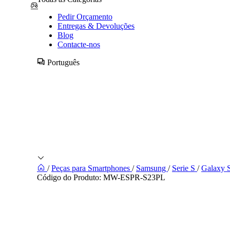
Pedir Orçamento
Entregas & Devoluções
Blog
Contacte-nos
Português
/
Peças para Smartphones
/
Samsung
/
Serie S
/
Galaxy 
Código do Produto:
MW-ESPR-S23PL