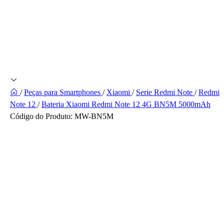
/
Peças para Smartphones
/
Xiaomi
/
Serie Redmi Note
/
Redmi
Note 12
/
Bateria Xiaomi Redmi Note 12 4G BN5M 5000mAh
Código do Produto:
MW-BN5M