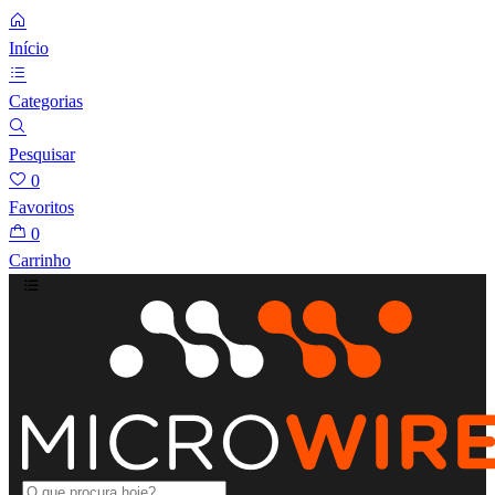
Início
Categorias
Pesquisar
0
Favoritos
0
Carrinho