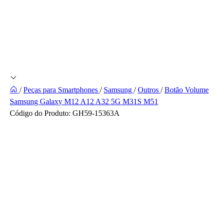
/
Peças para Smartphones
/
Samsung
/
Outros
/
Botão Volume
Samsung Galaxy M12 A12 A32 5G M31S M51
Código do Produto:
GH59-15363A