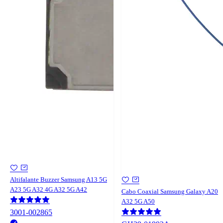
Altifalante Buzzer Samsung A13 5G
A23 5G A32 4G A32 5G A42
Cabo Coaxial Samsung Galaxy A20
A32 5G A50
3001-002865