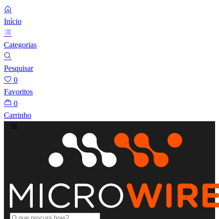
Início
Categorias
Pesquisar
0
Favoritos
0
Carrinho