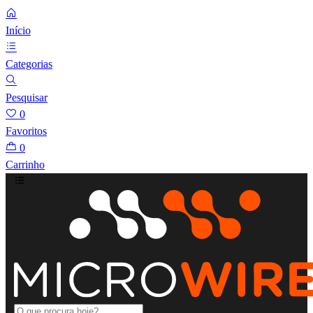
Início
Categorias
Pesquisar
0
Favoritos
0
Carrinho