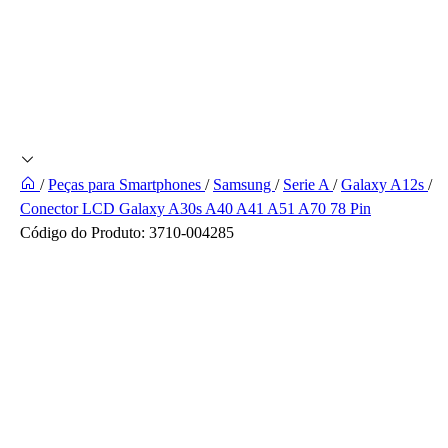
/
Peças para Smartphones
/
Samsung
/
Serie A
/
Galaxy A12s
/
Conector LCD Galaxy A30s A40 A41 A51 A70 78 Pin
Código do Produto:
3710-004285