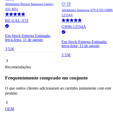
Altifalante Buzzer Samsung Galaxy
A51 M51
Altifalante Samsung A70 A705 GH96
12554A
BZ-GAL-A51
GH96-12554A
Em Stock
Entrega Estimada:
terça-feira, 11 de agosto
Em Stock
Entrega Estimada:
terça-feira, 11 de agosto
3,51€
2,53€
Recomendações
Frequentemente comprado em conjunto
O que outros clientes adicionaram ao carrinho juntamente com este
produto
OEM