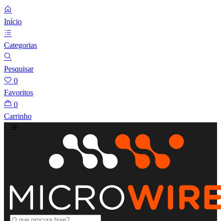
Início
Categorias
Pesquisar
0
Favoritos
0
Carrinho