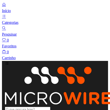
Início
Categorias
Pesquisar
0
Favoritos
0
Carrinho