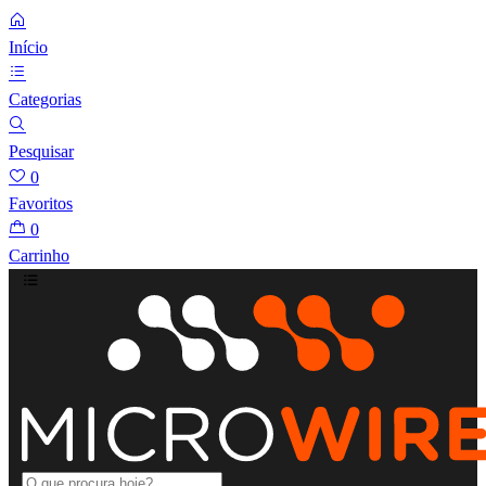
Início
Categorias
Pesquisar
0
Favoritos
0
Carrinho