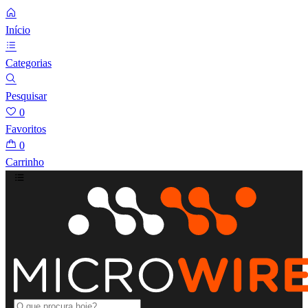
Início
Categorias
Pesquisar
0
Favoritos
0
Carrinho